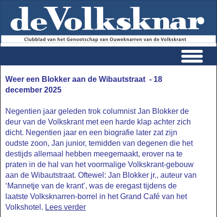
Home
Weer een Blokker aan de Wibautstraat - 18
december 2025
De Volksknar
Jaargangen
Negentien jaar geleden trok columnist Jan Blokker de
Portrettengalerij
deur van de Volkskrant met een harde klap achter zich
dicht. Negentien jaar en een biografie later zat zijn
Contact
oudste zoon, Jan junior, temidden van degenen die het
Gastenboek
destijds allemaal hebben meegemaakt, erover na te
praten in de hal van het voormalige Volkskrant-gebouw
aan de Wibautstraat. Oftewel: Jan Blokker jr., auteur van
‘Mannetje van de krant’, was de eregast tijdens de
laatste Volksknarren-borrel in het Grand Café van het
Volkshotel.
Lees verder